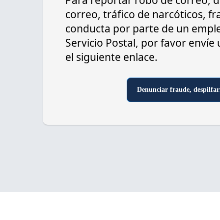
Para reportar robo de correo, d
correo, tráfico de narcóticos, f
conducta por parte de un emple
Servicio Postal, por favor envíe
el siguiente enlace.
Denunciar fraude, despilfar
© Copyright
2026 por la Oficina de