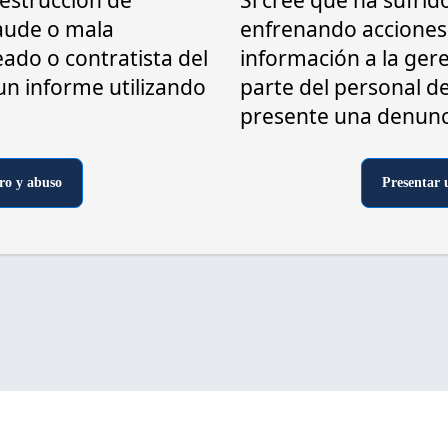
estrucción de
Si cree que ha sufrido
raude o mala
enfrenando acciones 
ado o contratista del
información a la ger
 un informe utilizando
parte del personal d
presente una denuncia
ro y abuso
Presentar 
l Inspector General del Servicio Postal de los Estados Unidos